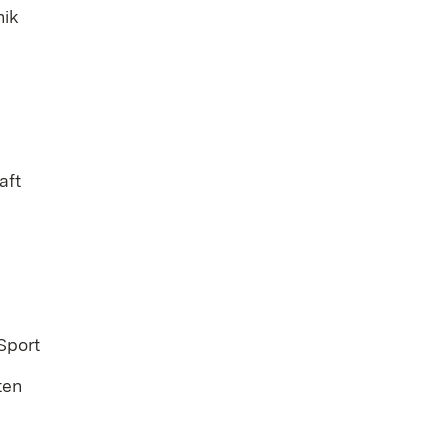
nik
aft
Sport
ten