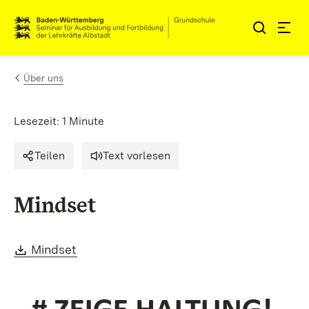
Zum Inhalt springen
Link zur Startseite
Über uns
Lesezeit: 1 Minute
Teilen
Text vorlesen
Mindset
Download:
(Öffnet in neuem Fenster)
Mindset