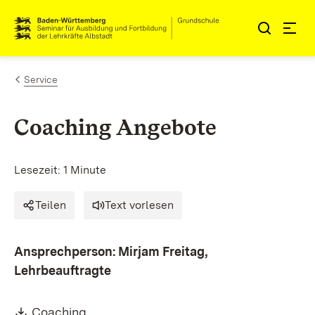
Zum Inhalt springen
Link zur Startseite
Service
Coaching Angebote
Lesezeit: 1 Minute
Teilen
Text vorlesen
Ansprechperson: Mirjam Freitag,
Lehrbeauftragte
Download:
(Öffnet in neuem Fenster)
Coaching