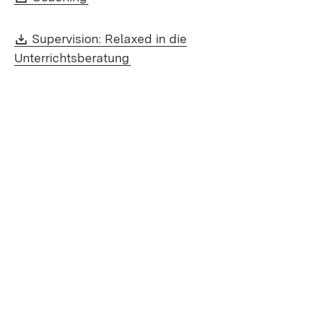
Download:
Supervision: Relaxed in die
(Öffnet in neuem Fenster)
Unterrichtsberatung