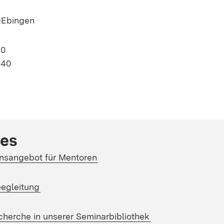
-Ebingen
 0
 40
t in neuem Fenster)
les
:
(Öffnet in neuem Fenster)
onsangebot für Mentoren
egleitung
(Öffnet in neuem 
herche in unserer Seminarbibliothek