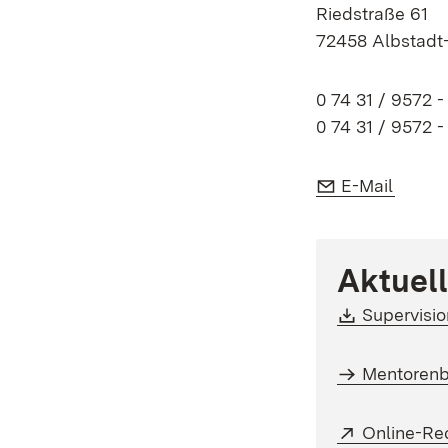
Riedstraße 61
72458 Albstadt
0 74 31 / 9572 -
0 74 31 / 9572 -
E-Mail:
(Öffne
E-Mail
Aktuel
Download
Supervisi
Mentorenb
Extern:
Online-Rec