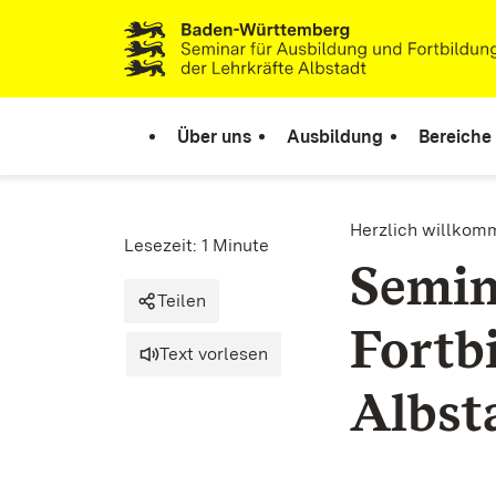
Zum Inhalt springen
Link zur Startseite
Über uns
Ausbildung
Bereiche
Herzlich willkom
Lesezeit: 1 Minute
Semin
Teilen
Fortb
Text vorlesen
Albst