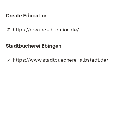
Create Education
Extern:
(Öffnet in neuem Fen
https://create-education.de/
Stadtbücherei Ebingen
Extern:
(Öffnet 
https://www.stadtbuecherei-albstadt.de/