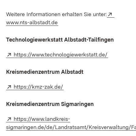
Extern:
Weitere Informationen erhalten Sie unter:
(Öffnet in neuem Fenster)
www.nts-albstadt.de
Technologiewerkstatt Albstadt-Tailfingen
Extern:
(Öffnet in 
https://www.technologiewerkstatt.de/
Kreismedienzentrum Albstadt
Extern:
(Öffnet in neuem Fenster)
https://kmz-zak.de/
Kreismedienzentrum Sigmaringen
Extern:
https://www.landkreis-
sigmaringen.de/de/Landratsamt/Kreisverwaltung/F
(Öffnet in neuem Fenster)