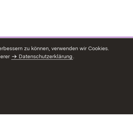
erbessern zu können, verwenden wir Cookies.
serer
Datenschutzerklärung
.
haltsübersicht
Kontakt
Impressum
Datenschutz
Benut